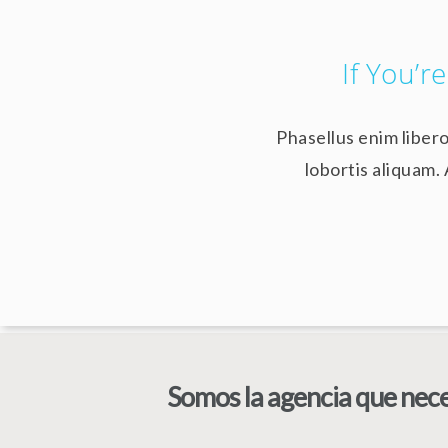
If You’r
Phasellus enim liber
lobortis aliquam. 
Somos la agencia que neces