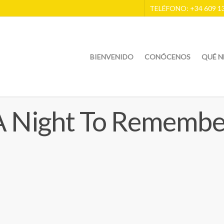
TELÉFONO: +34 609 13
BIENVENIDO
CONÓCENOS
QUÉ N
A Night To Remembe