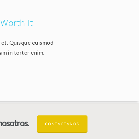
 Worth It
a et. Quisque euismod
uam in tortor enim.
nosotros.
¡CONTÁCTANOS!