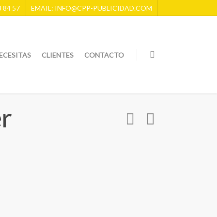
 84 57
EMAIL: INFO@CPP-PUBLICIDAD.COM
ECESITAS
CLIENTES
CONTACTO
r