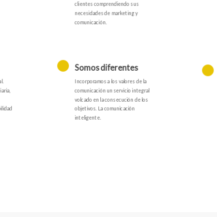
clientes comprendiendo sus
necesidades de marketing y
comunicación.
Somos diferentes
l.
Incorporamos a los valores de la
aria,
comunicación un servicio integral
volcado en la consecución de los
ilidad
objetivos. La comunicación
inteligente.