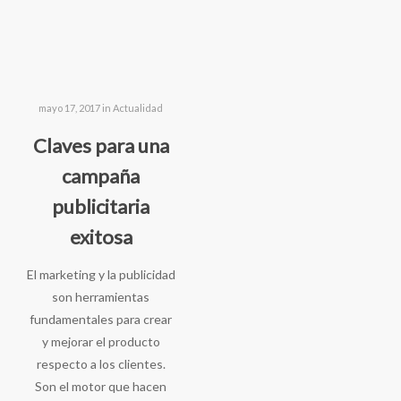
mayo 17, 2017 in
Actualidad
Claves para una
campaña
publicitaria
exitosa
El marketing y la publicidad
son herramientas
fundamentales para crear
y mejorar el producto
respecto a los clientes.
onfía en nosotros.
Son el motor que hacen