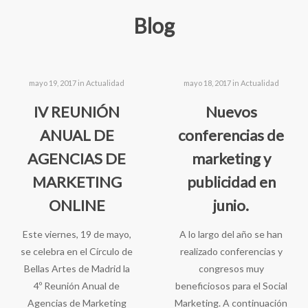
Blog
mayo 19, 2017 in
Actualidad
mayo 18, 2017 in
Actualidad
IV REUNIÓN
Nuevos
ANUAL DE
conferencias de
AGENCIAS DE
marketing y
MARKETING
publicidad en
ONLINE
junio.
Este viernes, 19 de mayo,
A lo largo del año se han
se celebra en el Círculo de
realizado conferencias y
Bellas Artes de Madrid la
congresos muy
que necesitas para impulsar tu negocio. C
4º Reunión Anual de
beneficiosos para el Social
Agencias de Marketing
Marketing. A continuación