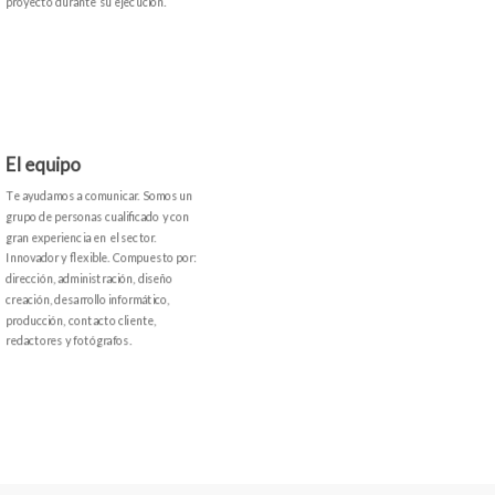
proyecto durante su ejecución.
El equipo
Te ayudamos a comunicar. Somos un
grupo de personas cualificado y con
gran experiencia en el sector.
Innovador y flexible. Compuesto por:
dirección, administración, diseño
creación, desarrollo informático,
producción, contacto cliente,
redactores y fotógrafos.