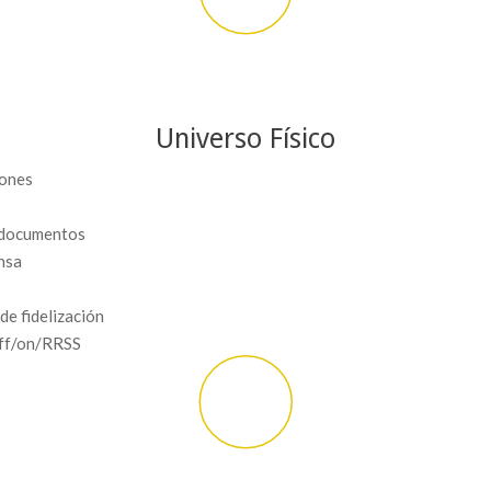
Universo Físico
iones
 documentos
nsa
de fidelización
off/on/RRSS