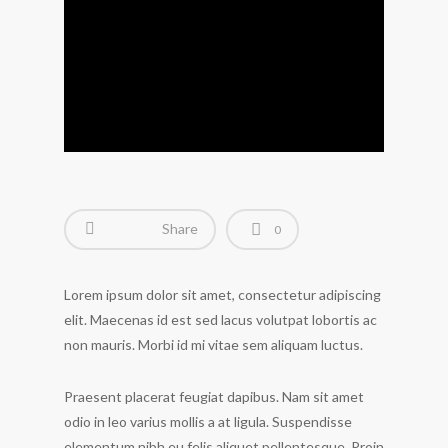
Share
0
Lorem ipsum dolor sit amet, consectetur adipiscing
elit. Maecenas id est sed lacus volutpat lobortis ac
non mauris. Morbi id mi vitae sem aliquam luctus.
Praesent placerat feugiat dapibus. Nam sit amet
odio in leo varius mollis a at ligula. Suspendisse
elementum nibh eu felis aliquet pellentesque. Proin