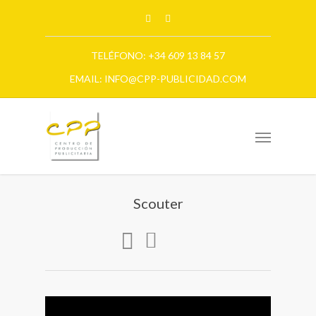
TELÉFONO: +34 609 13 84 57
EMAIL: INFO@CPP-PUBLICIDAD.COM
Scouter