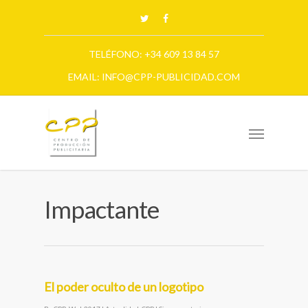
TELÉFONO: +34 609 13 84 57
EMAIL: INFO@CPP-PUBLICIDAD.COM
Impactante
El poder oculto de un logotipo