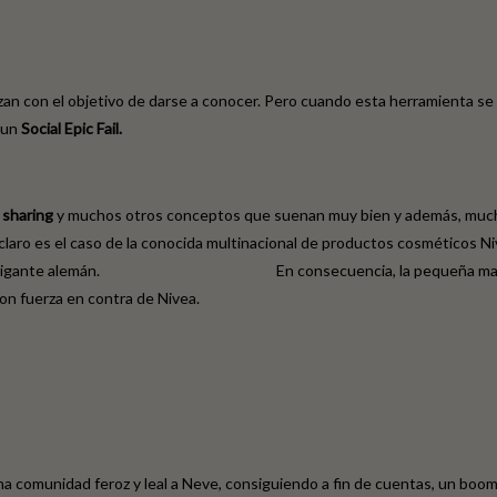
lizan con el objetivo de darse a conocer. Pero cuando esta herramienta s
e un
Social Epic Fail.
 sharing
y muchos otros conceptos que suenan muy bien y además, mucho 
da multinacional de productos cosméticos Nivea frente a
on este gigante alemán. En consecuencia, la pequeña marca itali
n fuerza en contra de Nivea.
na comunidad feroz y leal a Neve, consiguiendo a fin de cuentas, un boo