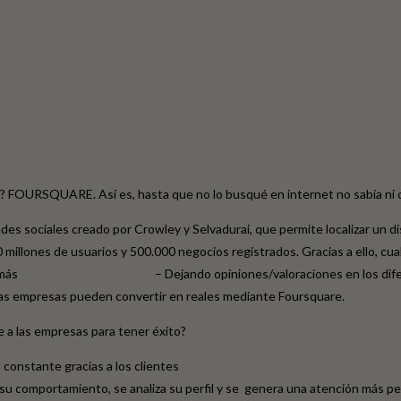
 FOURSQUARE. Así es, hasta que no lo busqué en internet no sabía ni có
 redes sociales creado por Crowley y Selvadurai, que permite localizar un 
illones de usuarios y 500.000 negocios registrados. Gracias a ello, cual
os demás – Dejando opiniones/valoraciones en los diferentes l
s las empresas pueden convertir en reales mediante Foursquare.
 a las empresas para tener éxito?
constante gracias a los clientes
e su comportamiento, se analiza su perfil y se genera una atención más p