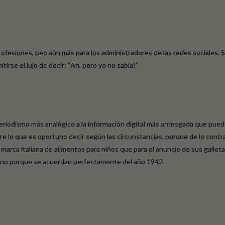
 profesiones, peo aún más para los administradores de las redes sociales. S
se el lujo de decir: “Ah, pero yo no sabía!”
eriodismo más analógico a la información digital más arriesgada que 
obre lo que es oportuno decir según las circunstancias, porque de lo co
mentos para niños que para el anuncio de sus galletas se ha en
on no porque se acuerdan perfectamente del año 1942.