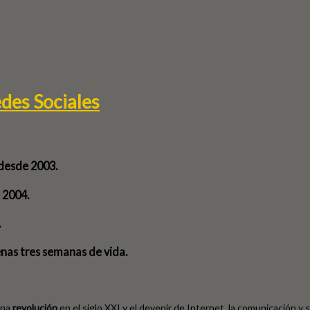
edes Sociales
 desde 2003.
 2004.
.
nas tres semanas de vida.
una
revolución
en el siglo XXI y el devenir de Internet, la comunicación y 