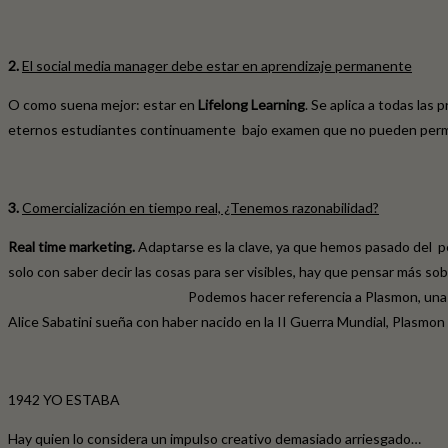
2.
El social media manager debe estar en aprendizaje permanente
O como suena mejor: estar en
Lifelong Learning
. Se aplica a todas las
eternos estudiantes continuamente bajo examen que no pueden permitir
3.
Comercialización en tiempo real, ¿Tenemos razonabilidad?
Real time marketing.
Adaptarse es la clave, ya que hemos pasado del p
solo con saber decir las cosas para ser visibles, hay que pensar más s
Podemos hacer referencia a Plasmon, una marca italiana de ali
Alice Sabatini sueña con haber nacido en la II Guerra Mundial, Plasm
1942 YO ESTABA
Hay quien lo considera un impulso creativo demasiado arriesgado…