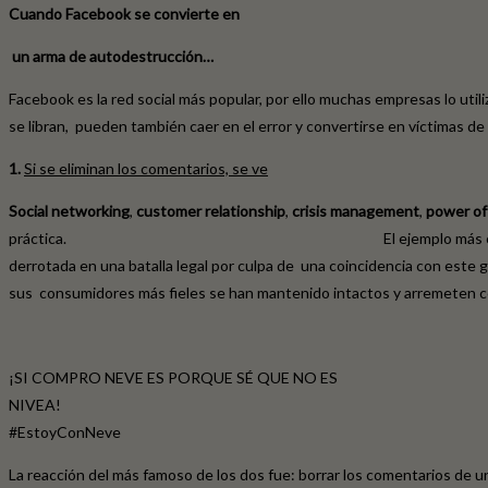
Cuando Facebook se convierte en
un arma de
autodestrucción…
Facebook es la red social más popular, por ello muchas empresas lo uti
se libran, pueden también caer en el error y convertirse en víctimas d
1.
Si se eliminan los comentarios, se ve
Social networking
,
customer relationship
,
crisis management
,
power of
práctica. El ejemplo más claro es el caso de la conoci
derrotada en una batalla legal por culpa de una coincidencia c
sus consumidores más fieles se han mantenido intactos y arremeten co
¡SI COMPRO NEVE ES PORQUE SÉ QUE NO ES
NIVEA!
#EstoyConNeve
La reacción del más famoso de los dos fue: borrar los comentarios de u